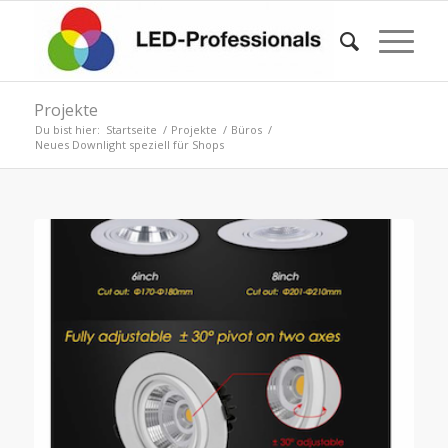
Projekte
Du bist hier:
Startseite
/
Projekte
/
Büros
/
Neues Downlight speziell für Shops