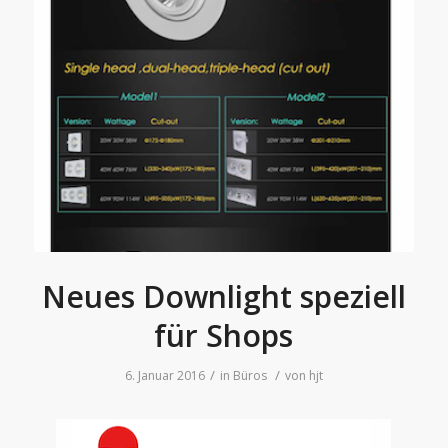
Neues Downlight speziell
für Shops
/
/
6. Januar 2016
in
Büros
von
hjt