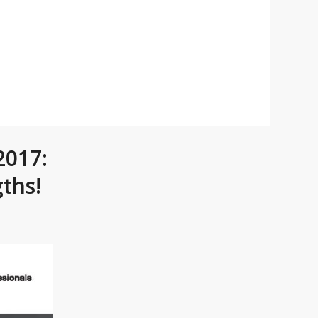
2017:
gths!