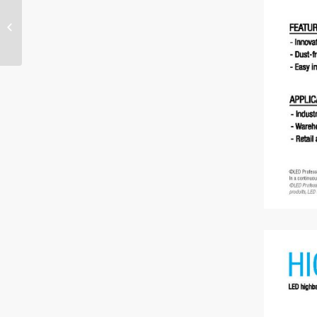
Rathaus / City Hall
Wiesbaden – 3rd floor
– pictures show: old
version...