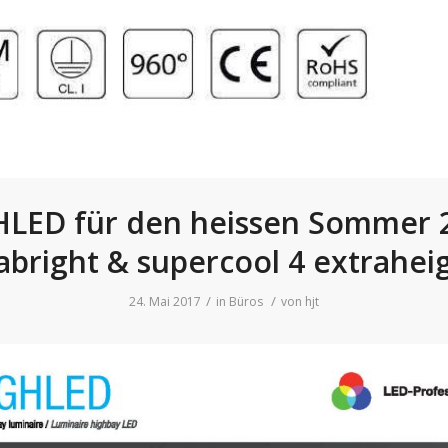
LED für den heissen Sommer 
abright & supercool 4 extrahei
/
/
24. Mai 2017
in
Büros
von
hjt