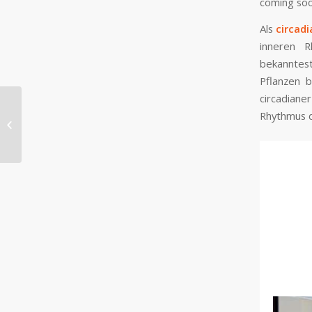
coming so
Als
circad
inneren 
bekanntes
Pflanzen b
circadiane
New Office Luminaire
Rhythmus d
IoT – intelligent sensor
– circadian light