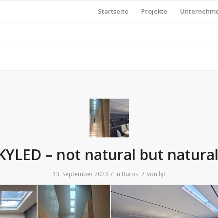
Startseite
Projekte
Unternehm
KYLED – not natural but natura
/
/
13. September 2023
in
Büros
von
hjt