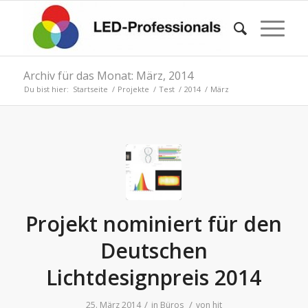
Archiv für das Monat: März, 2014
Du bist hier:
Startseite
/
Projekte
/
Test
/
2014
/
März
Projekt nominiert für den
Deutschen
Lichtdesignpreis 2014
/
/
25. März 2014
in
Büros
von
hjt